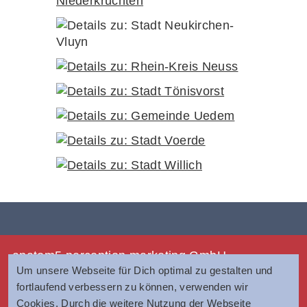
anatom5 perception marketing GmbH
Um unsere Webseite für Dich optimal zu gestalten und
Münsterstraße 121
fortlaufend verbessern zu können, verwenden wir
40476 Düsseldorf
Cookies. Durch die weitere Nutzung der Webseite
Tel.:
0211 420 944 2