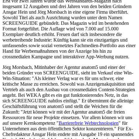
Erst vor zwei Jahren wurde das Webstandards-Magazin nach
insgesamt 12 Ausgaben und drei Jahren von den beiden Gründern
Ansgar Hein und Jörg Morsbach in eine eigene Firma überführt.
Sowohl Titel als auch Ausrichtung wurden unter dem Namen
SCREENGUIDE gebündelt. Das Magazin wird im bestehenden
Format fortgeführt. Die Auflage wird von 7.000 auf 15.000
Exemplare deutlich erhöht. Freuen darf sich insbesondere die
werbetreibende Industrie: Künftig kann sie ein einzigartiges und
umfassendes sowie sozial vernetztes Fachmedien-Portfolio aus einer
Hand für Werbemaßnahmen von der Anzeige bis hin zu
crossmedialen Kampagne und interaktiver App-Werbung nutzen.
Jörg Morsbach, Mitinhaber der Agentur anatom5 und einer der
beiden Gründer von SCREENGUIDE, sieht im Verkauf eine Win-
Win-Situation: "Als kleiner Verlag war es für uns schwer, eine
kritische Masse zu erreichen. Sowohl was Anzeigenakquisition und
Vertrieb als auch den Ausbau von crossmedialen Content-Strategien
angeht. Bei WEKA gibt es ein gut funktionierendes Netz, in das
sich SCREENGUIDE nahtlos einfügt." Er übernimmt die alleinige
Geschäftsführung von anatom5 und stellt die Weichen für die
Zukunft: "Jetzt können wir mit der Agentur anatom5 die freien
Ressourcen für neue Projekte einsetzen. Vor allem können wir uns
auf unsere Kernkompetenz "
Barrierefreie Webtechnologien
" für
Unternehmen aus dem öffentlichen Sektor konzentrieren." Für Ex-
Chefredakteur Ansgar Hein endete mit Ausgabe 19 ein spannendes