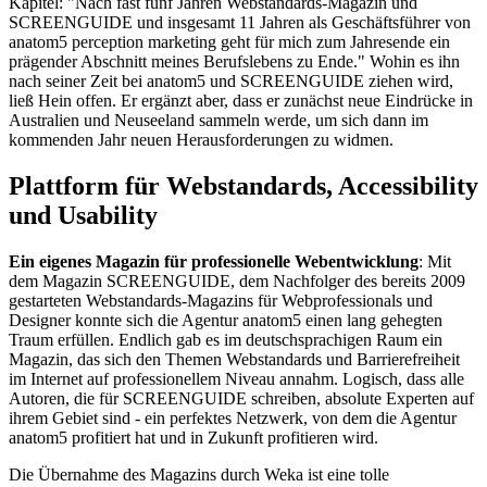
Kapitel: "Nach fast fünf Jahren Webstandards-Magazin und
SCREENGUIDE und insgesamt 11 Jahren als Geschäftsführer von
anatom5 perception marketing geht für mich zum Jahresende ein
prägender Abschnitt meines Berufslebens zu Ende." Wohin es ihn
nach seiner Zeit bei anatom5 und SCREENGUIDE ziehen wird,
ließ Hein offen. Er ergänzt aber, dass er zunächst neue Eindrücke in
Australien und Neuseeland sammeln werde, um sich dann im
kommenden Jahr neuen Herausforderungen zu widmen.
Plattform für Webstandards, Accessibility
und Usability
Ein eigenes Magazin für professionelle Webentwicklung
: Mit
dem Magazin SCREENGUIDE, dem Nachfolger des bereits 2009
gestarteten Webstandards-Magazins für Webprofessionals und
Designer konnte sich die Agentur anatom5 einen lang gehegten
Traum erfüllen. Endlich gab es im deutschsprachigen Raum ein
Magazin, das sich den Themen Webstandards und Barrierefreiheit
im Internet auf professionellem Niveau annahm. Logisch, dass alle
Autoren, die für SCREENGUIDE schreiben, absolute Experten auf
ihrem Gebiet sind - ein perfektes Netzwerk, von dem die Agentur
anatom5 profitiert hat und in Zukunft profitieren wird.
Die Übernahme des Magazins durch Weka ist eine tolle