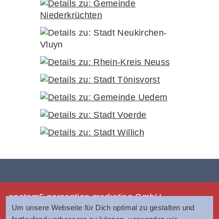
anatom5 perception marketing GmbH
Um unsere Webseite für Dich optimal zu gestalten und
Münsterstraße 121