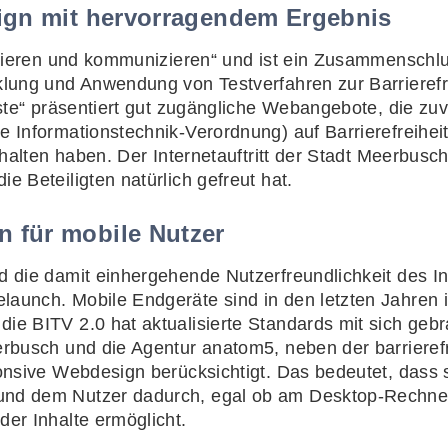
sign mit hervorragendem Ergebnis
ormieren und kommunizieren“ und ist ein Zusammenschlu
klung und Anwendung von Testverfahren zur Barrierefre
Liste“ präsentiert gut zugängliche Webangebote, die z
e Informationstechnik-Verordnung) auf Barrierefreihe
erhalten haben. Der Internetauftritt der Stadt Meerbusc
e Beteiligten natürlich gefreut hat.
 für mobile Nutzer
d die damit einhergehende Nutzerfreundlichkeit des Int
launch. Mobile Endgeräte sind in den letzten Jahren 
die BITV 2.0 hat aktualisierte Standards mit sich geb
eerbusch und die Agentur anatom5, neben der barrier
ponsive Webdesign berücksichtigt. Das bedeutet, dass s
und dem Nutzer dadurch, egal ob am Desktop-Rechner
der Inhalte ermöglicht.