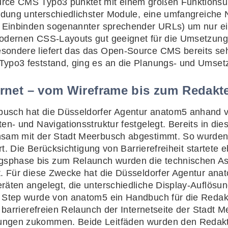
rce CMS Typo3 punktet mit einem großen Funktionsum
indung unterschiedlichster Module, eine umfangreiche 
um Einbinden sogenannter sprechender URLs) um nur e
odernen CSS-Layouts gut geeignet für die Umsetzung 
sondere liefert das das Open-Source CMS bereits s
Typo3 feststand, ging es an die Planungs- und Umse
ternet – vom Wireframe bis zum Redakt
usch hat die Düsseldorfer Agentur anatom5 anhand vo
en- und Navigationsstruktur festgelegt. Bereits in die
nsam mit der Stadt Meerbusch abgestimmt. So wurden 
rt. Die Berücksichtigung von Barrierefreiheit startete e
sphase bis zum Relaunch wurden die technischen As
t. Für diese Zwecke hat die Düsseldorfer Agentur ana
räten angelegt, die unterschiedliche Display-Auflösu
n Step wurde von anatom5 ein Handbuch für die Reda
m barrierefreien Relaunch der Internetseite der Stadt 
ungen zukommen. Beide Leitfäden wurden den Redakt