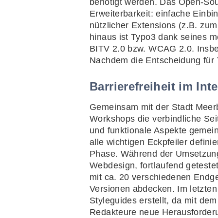
benötigt werden. Das Open-Sou
Erweiterbarkeit: einfache Einb
nützlicher Extensions (z.B. z
hinaus ist Typo3 dank seines m
BITV 2.0 bzw. WCAG 2.0. Insbe
Nachdem die Entscheidung für 
Barrierefreiheit im In
Gemeinsam mit der Stadt Meerb
Workshops die verbindliche Seit
und funktionale Aspekte gemei
alle wichtigen Eckpfeiler definie
Phase. Während der Umsetzung
Webdesign, fortlaufend geteste
mit ca. 20 verschiedenen Endge
Versionen abdecken. Im letzte
Styleguides erstellt, da mit de
Redakteure neue Herausforder