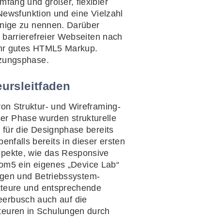
fang und großer, flexibler
Newsfunktion und eine Vielzahl
inige zu nennen. Darüber
barrierefreier Webseiten nach
ehr gutes HTML5 Markup.
tzungsphase.
eursleitfaden
n Struktur- und Wireframing-
ser Phase wurden strukturelle
für die Designphase bereits
benfalls bereits in dieser ersten
pekte, wie das Responsive
tom5 ein eigenes „Device Lab“
ngen und Betriebssystem-
kteure und entsprechende
Meerbusch auch auf die
euren in Schulungen durch