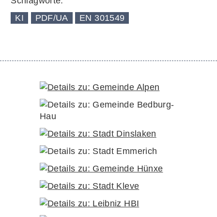
Schlagworte:
KI
PDF/UA
EN 301549